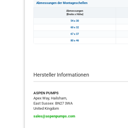
Abmessungen der Montageschellen
Abmessungen
[Breite x Höhe]
54 x 30
60 x 32
67 x 37
80 x 46
Hersteller Informationen
ASPEN PUMPS
Apex Way, Hailsham,
East Sussex BN27 3WA
United Kingdom
sales@aspenpumps.com