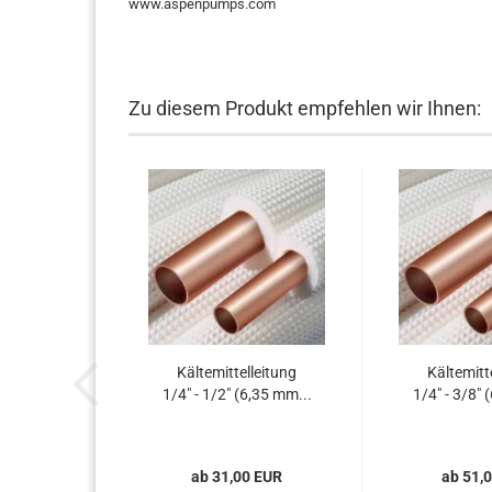
www.aspenpumps.com
Zu diesem Produkt empfehlen wir Ihnen:
Käl­te­mit­tel­lei­tung
Käl­te­mit­t
1/4" - 1/2" (6,35 mm...
1/4" - 3/8" 
ab 31,00 EUR
ab 51,