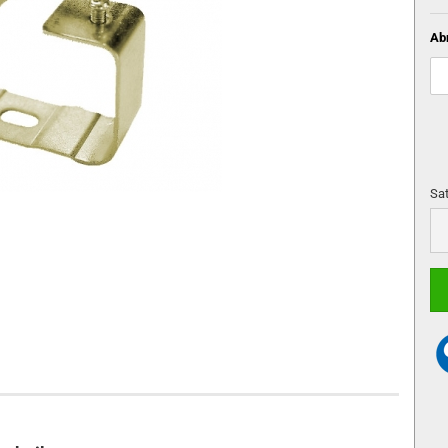
Ab
Sat
Sat