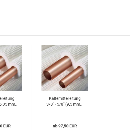
el­lei­tung
Käl­te­mit­tel­lei­tung
(6,35 mm...
3/8" - 5/8" (9,5 mm...
00 EUR
ab 97,50 EUR