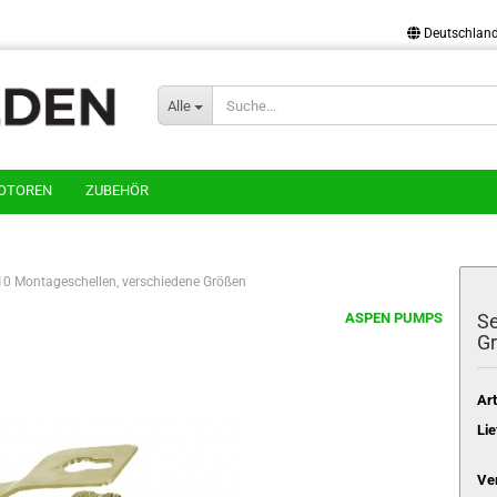
Deutschlan
Alle
OTOREN
ZUBEHÖR
10 Montageschellen, verschiedene Größen
ASPEN PUMPS
Se
Gr
Art
Lie
Ve