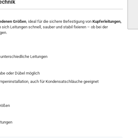
echnik
iedenen Größen
, ideal für die sichere Befestigung von
Kupferleitungen,
 sich Leitungen schnell, sauber und stabil fixieren – ob bei der
gen.
unterschiedliche Leitungen
ube oder Dübel möglich
mpeninstallation, auch für Kondensatschläuche geeignet
größen
itungen