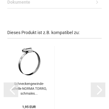
Dokumente
Dieses Produkt ist z.B. kompatibel zu:
Schne­cken­ge­win­de­
schel­le NORMA TORRO,
schma­les...
1,95 EUR