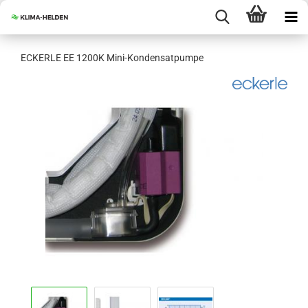
ECKER­LE EE 1200K Mini-​Kondensatpumpe